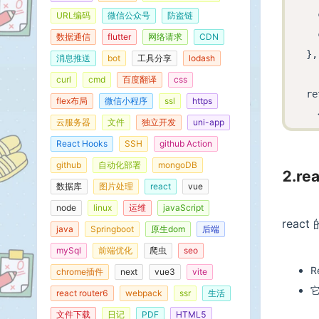
    
URL编码
微信公众号
防盗链
    
数据通信
flutter
网络请求
CDN
  },
消息推送
bot
工具分享
lodash
curl
cmd
百度翻译
css
  re
flex布局
微信小程序
ssl
https
    
云服务器
文件
独立开发
uni-app
    
React Hooks
SSH
github Action
    
github
自动化部署
mongoDB
2.r
    
数据库
图片处理
react
vue
    
node
linux
运维
javaScript
    
reac
java
Springboot
原生dom
后端
    
mySql
前端优化
爬虫
seo
    
R
chrome插件
next
vue3
vite
    
react router6
webpack
ssr
生活
    
    
文件下载
日记
PDF
HTML5