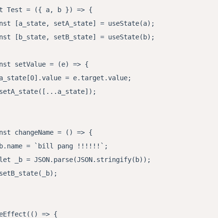
t Test = ({ a, b }) => {

      b:

nst [a_state, setA_state] = useState(a);

      {b.name}

nst [b_state, setB_state] = useState(b);

    </div>

    {show ? (

nst setValue = (e) => {

      <button onClick={() => this.setState({ show: fals
a_state[0].value = e.target.value;

    ) : (

setA_state([...a_state]);

      <button onClick={() => this.setState({ show: true
    )}

    {show && <Test a={a} b={b} />}

nst changeName = () => {

  </h2>

b.name = `bill pang !!!!!!`;

);

let _b = JSON.parse(JSON.stringify(b));

setB_state(_b);

eEffect(() => {
