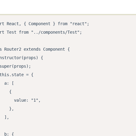
rt React, { Component } from "react";

rt Test from "../components/Test";

s Router2 extends Component {

nstructor(props) {

super(props);

this.state = {

  a: [

    {

      value: "1",

    },

  ],

  b: {
