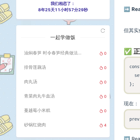
我们相恋了：
➡️
Re
8年25天11小时57分30秒
但其实
一起学做饭
✅ 
油焖春笋 时令春笋经典做法 脆嫩鲜美又不腻口
0
cons
排骨莲藕汤
0
  s
肉丸汤
0
青菜肉丸牛血汤
0
现在：
蔓越莓小米糕
0
砂锅红烧肉
4
➡️ R