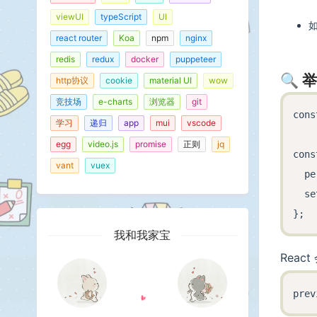
    
viewUI
typeScript
UI
    
react router
Koa
npm
nginx
    
redis
redux
docker
puppeteer
    
🔍 
http协议
cookie
material UI
wow
    
竞技场
e-charts
浏览器
git
  );

cons
学习
递归
app
mui
vscode
};

egg
video.js
promise
正则
jq
cons
vant
vuex
expo
  p
  s
我和我家宝
Reac