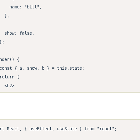
    name: "bill",

  },

  show: false,

};

nder() {

const { a, show, b } = this.state;

return (

  <h2>

    Router2

    <div>

      a:

      {a.map((item, index) => {

rt React, { useEffect, useState } from "react";

        return <input type="text" value={item.value} key=
      })}
