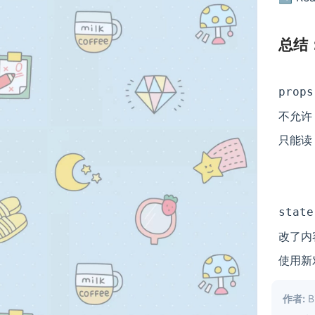
总结
props
不允许
只能读
state
改了内
使用新
作者:
Bi