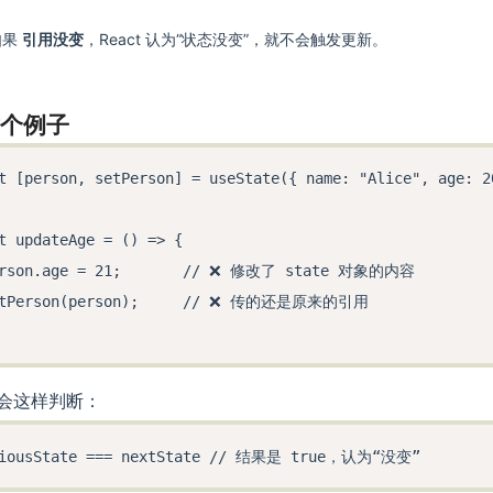
  })}

如果
引用没变
，React 认为“状态没变”，就不会触发更新。
  b_state: <br />

  {b_state.name}

  <button onClick={changeName}>修改名称</button>

举个例子
</div>

t [person, setPerson] = useState({ name: "Alice", age: 20
t updateAge = () => {

rt default Test;

erson.age = 21;       // ❌ 修改了 state 对象的内容

etPerson(person);     // ❌ 传的还是原来的引用

t 会这样判断：