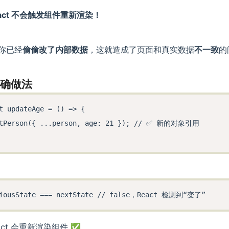
act 不会触发组件重新渲染！
你已经
偷偷改了内部数据
，这就造成了页面和真实数据
不一致
的
正确做法
t updateAge = () => {

etPerson({ ...person, age: 21 }); // ✅ 新的对象引用

eact 会重新渲染组件 ✅