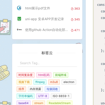
cons
    
html展示pdf文件
363
  co
    
  co
    
uni-app 安卓APP开发记录
345
    
使用github Action自动化部署next项目
471
  co
    
    
    
    
    
  };

    
标签云
    
  co
    
    
    
时间复杂度
html乱码
前端跨域
    
  }

视频下载
ffmpeg
m3u8
electron
    
}

排序
内存泄露
垃圾回收
  };

字符串编码
UTF-8
ISO-8859-1
base64
stream
ReadableStream
  us