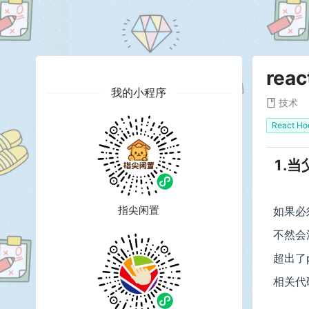
rea
我的小程序
技术
React Ho
1.
指尖闲置
如果必
不然会
超出了p
相关代