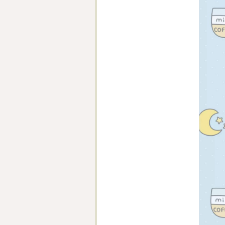
e })}>隐藏</button>

 })}>展示</button>
