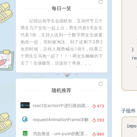
    
每日一笑
    
记得以前学生会搞联欢，互动环节几个
男生几个女生一起上台，男生代表5毛女生
    
代表1块，主持人说到一个数字男女生就要
    
抱在一起，否则被淘汰、到了还剩下3男2
女的时候，主持人顺势喊出1块5，结果三
  }

个男生立马抱一起了！！！两女生幽幽的下
  re
去了！全场爆笑，活该你丫单身。。。
    
    
    
随机推荐
    
    
react在action中进行路由跳转
473
    
子组件
    
requestAnimationFrame详解
293
impo
    
消息推送 - uni-push的配置和开通
880
    