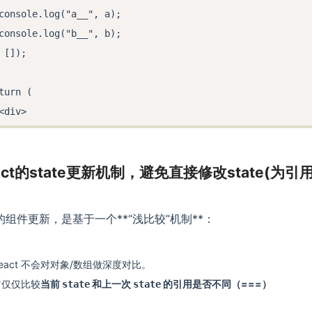
console.log("a__", a);

console.log("b__", b);

 []);

turn (

<div>

  a_state: <br />

  {a_state.map((item, index) => {

eact的state更新机制，避免直接修改state(为
    return (

      <input

        type="text"

t 的组件更新，是基于一个**“浅比较”机制**：
        value={item.value}

        key={index}

eact 不会对对象/数组做深度对比。
        onChange={setValue}

它仅仅比较
当前
和上一次
的引用是否不同（===）
state
state
      />

    );
