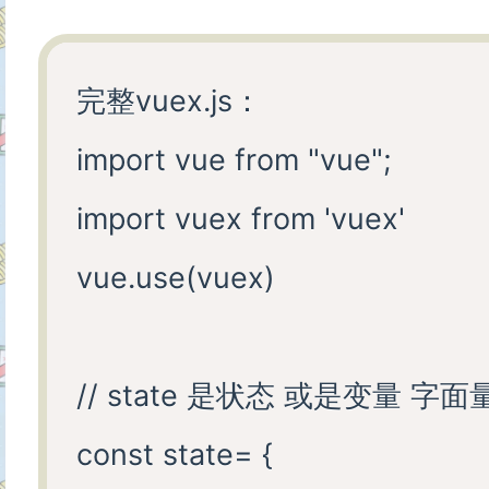
<!-- mutation第一种 -->

完整vuex.js：

<button @click="$store.comm
import vue from "vue";

<!-- mutation第二种 -->

import vuex from 'vuex'

<button @click="addAction(
vue.use(vuex)

<button @click="reduceActi
<!-- {{change}} -->

// state 是状态 或是变量 字面
</div>

const state= {

<button @click="toChange"