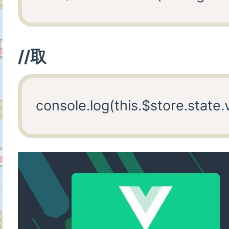
},

msg: 'vueX的实践',

reduce(state){

change:'date'

//取
state.count--

}

}

},

}

// 必须要写

//getters 状态过滤 类似于co
store,

const getters = {

// 接收state的方式有三种

// const:function(){} ==== var
// 1.引入store直接 使用插值的方式 {
//state参数是状态那个对象

// 2.在computed中 声明一个方法 把