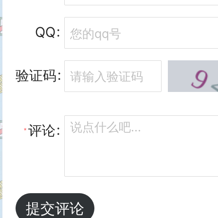
// return this.$store.getters.co
QQ
// 暴露出去

// }

export default new vuex.Store
// getters第二种获取方法

验证码
state,

...mapGetters(["count"])

mutations,

},

评论
getters,

// 调用仓库中mutations的方法
actions

//1.引入store直接 直接在dom上绑
})

//2.引入mapMutations 在m
提交评论