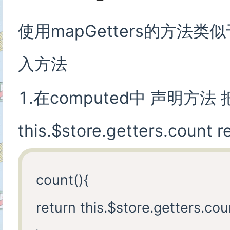
使用mapGetters的方法类似
入方法
1.在computed中 声明方法 
this.$store.getters.count
count(){

return this.$store.getters.coun