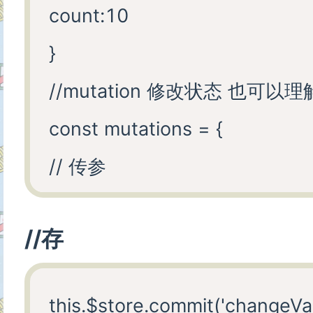
count:10

</div>

}

</template>

//mutation 修改状态 也可
<script>

const mutations = {

import store from '@/vuex/vue
// 传参

import {mapState,mapMutatio
add(state,n){

export default {

//存
console.log(n)

data() {

state.count++

return {
