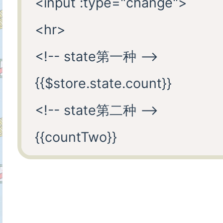
<input :type="change">

<hr>

<!-- state第一种 -->

{{$store.state.count}}

<!-- state第二种 -->

{{countTwo}}

<!-- state第三种 -->

{{count}}

<div>
