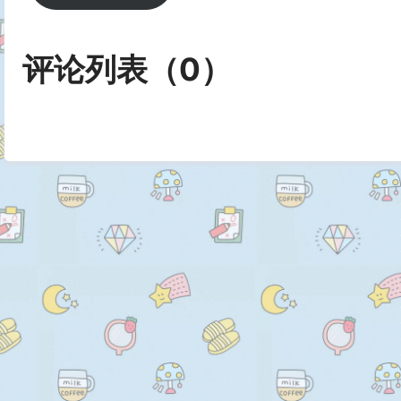
//eg: <input @click="add(10)"
vuex存值：

评论列表（
0
）
state:{

//调用仓库中action的方法跟mu
value:''

methods:{

}

...mapMutations(["add","reduce
...mapActions(['addAction',"re
mutations:{

toChange(){

changeValue(state,newVal){

this.change = 'text'

state.value=newVal

}
