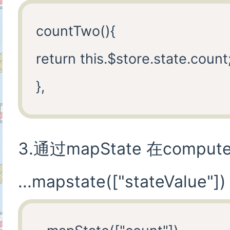
countTwo(){

return this.$store.state.count;
3.通过mapState 在comp
...mapstate(["stateValue"])