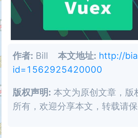
count:function(state){

// 3.通过mapState 在computed
return state.count+=100

computed:{

}

// state第二种

作者:
Bill
本文地址:
http://bi
}

countTwo(){

id=1562925420000
return this.$store.state.count;
版权声明:
本文为原创文章，版权归 
// action 处理异步方法 可以调
},

所有，欢迎分享本文，转载请保
const actions = {

// state第三种

// 先执行

...mapState(["count"]),
