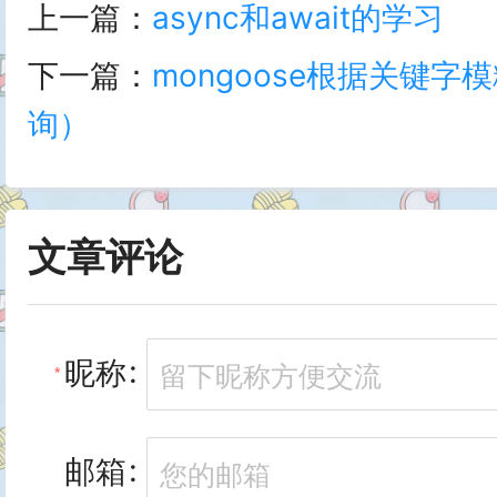
上一篇：
async和await的学习
addAction(context){

下一篇：
mongoose根据关键
context.commit('add',10)

//引入getters

询）
},

// 使用mapGetters的方法类
// 后执行 因为是异步

// 1.在computed中 声明方法 把thi
文章评论
reduceAction(context){

// 2.通过mapGetters 在comput
context.commit('reduce')

昵称
}

// getters第一种获取方法

}

// count(){

邮箱