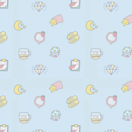
            .get({

              otp: { transport: ["sms
              signal: ac.signal,

            })

            .then((otp) => {

              alert(JSON.stringify(
              input.value = otp.cod
              if (form) form.submit(