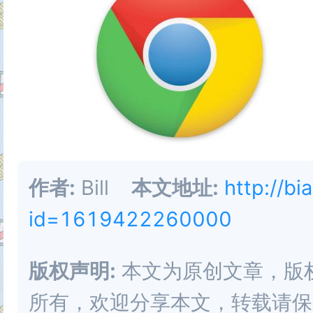
      <pre><code>@web-otp.
      at the last line to this pho
    </div>

    <div style="border:1px sol
      <form action="/post" me
作者:
Bill
本文地址:
http://bi
        Enter OTP here:

id=1619422260000
        <input

版权声明:
本文为原创文章，版权归 
          type="text"

所有，欢迎分享本文，转载请保
          autocomplete="one-ti