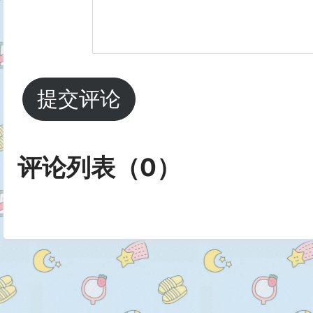
      form.addEventListener('su
        ac.abort();

      });

提交评论
    }

    navigator.credentials.get({

评论列表（
0
）
      otp: { transport:['sms'] },

      signal: ac.signal

    }).then(otp =&gt; {
