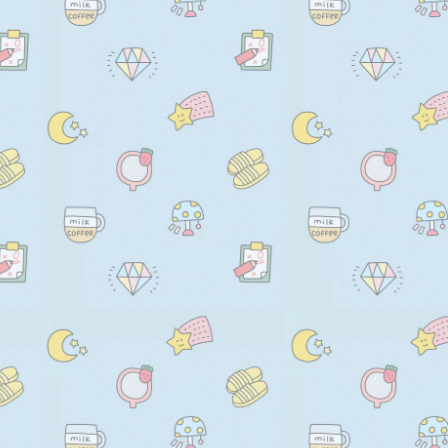
    <div>

      See the source code and p
      <a href="https://glitch.c
        >https://glitch.com/edi
      >

    </div>

    <div>

      Learn more at <a href=