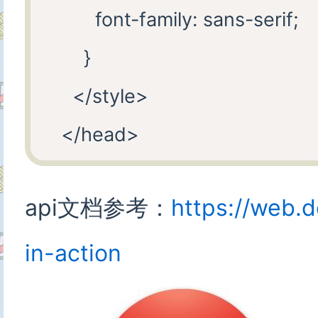
        font-family: sans-serif;

      }

    </style>

  </head>

  <body>

api文档参考：
https://web.
    <h1>The simplest Web OT
    <div>

in-action
      Send an SMS that include