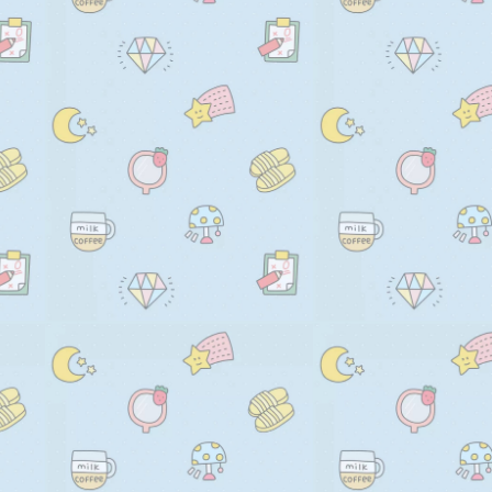
    </div>

    <script>

      if ("OTPCredential" in win
        window.addEventListen
          const input = documen
            'input[autocomplete
          );

          if (!input) return;
