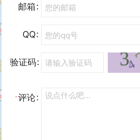
邮箱
&lt;script&gt;

if ('OTPCredential' in window) 
QQ
  window.addEventListener('
    const input = document.qu
验证码
    if (!input) return;

    const ac = new AbortControl
评论
    const form = input.closest('
    if (form) {
