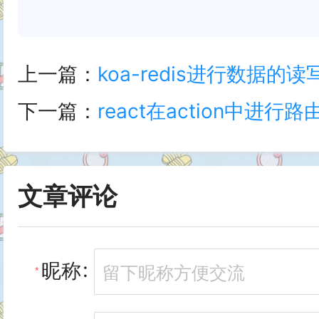
          inputmode="numeric"

上一篇：
koa-redis进行数据的读
          name="one-time-code"
下一篇：
react在action中进行
        />

        <input type="submit" v
      </form>

文章评论
    </div>

    <pre><code>

昵称
&lt;input type="text" autoco