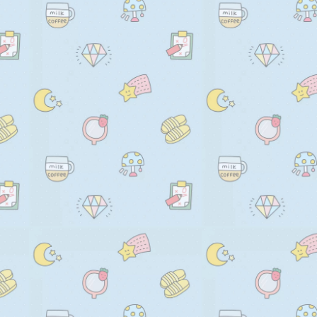
      input.value = otp.code;

      if (form) form.submit();

    }).catch(err =&gt; {

      console.log(err);

    });

  });

}

&lt;/script&gt;

    </code></pre>
