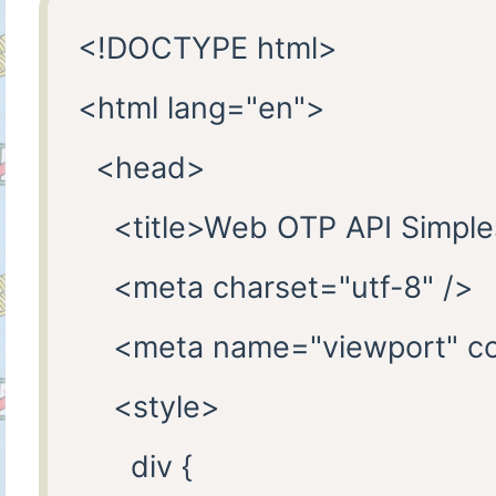
<!DOCTYPE html>

<html lang="en">

  <head>

    <title>Web OTP API Simples
    <meta charset="utf-8" />

    <meta name="viewport" con
    <style>

      div {
