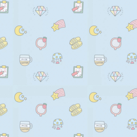
          const ac = new AbortCo
          const form = input.clos
          if (form) {

            form.addEventListener
              ac.abort();

            });

          }

          alert(JSON.stringify(ac))
          navigator.credentials
