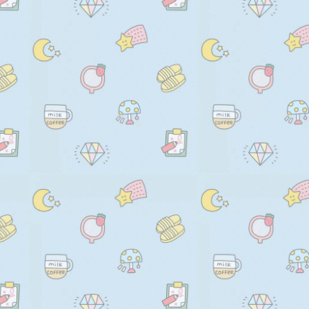
            })

            .catch((err) => {

              console.log(err);

            });

        });

      }

    </script>

  </body>
