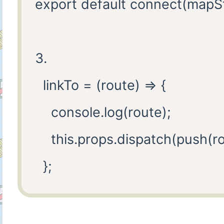
export default connect(mapSt
3.

  linkTo = (route) => {

    console.log(route);

    this.props.dispatch(push(ro