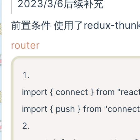
2023/3/6后续补充
前置条件 使用了redux-thun
router
1.

import { connect } from "react
import { push } from "connect
2.
