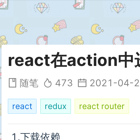
react在actio
随笔
473
2021-04-2
react
redux
react router
1.下载依赖