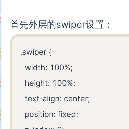
          </div>

        </swiper-item>

首先外层的swiper设置：
      </swiper>

.swiper {

  width: 100%;

  height: 100%;

  text-align: center;

  position: fixed;
