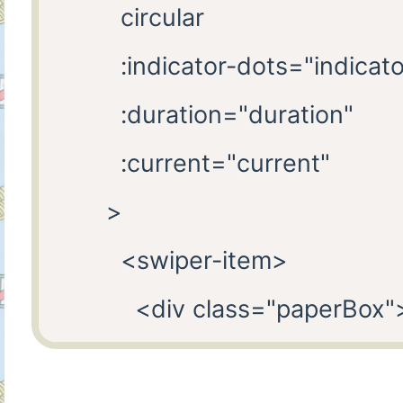
        circular

        :indicator-dots="indicat
        :duration="duration"

        :current="current"

      >

        <swiper-item>

          <div class="paperBox">
            <paper :papers="p