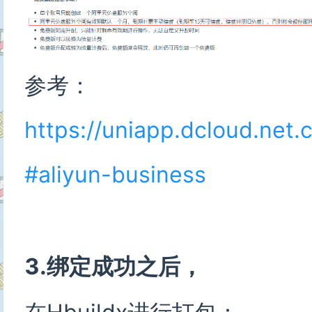
参考：
https://uniapp.dcloud.net.
#aliyun-business
3.绑定成功之后，